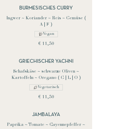
BURMESISCHES CURRY
Ingwer ~ Koriander ~ Reis ~ Gemüse (
A | F )
Vegan
€ 11,50
GRIECHISCHER YACHNI
Schafskäse ~ schwarze Oliven ~
Kartoffeln ~ Oregano ( G | L | O )
Vegetarisch
€ 11,50
JAMBALAYA
Paprika ~ Tomate ~ Cayennepfeffer ~