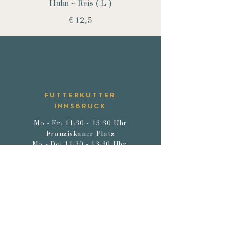
Huhn ~ Reis ( L )
€ 12,5
FUTTERKUTTER
INNSBRUCK
Mo - Fr: 11:30 - 13:30 Uhr
Franziskaner Platz
Mo - Do: 11:30 - 13:30 Uhr
Landhausplatz /
Eduard-Wallnöfer-Platz
loeffel@futterkutter-innsbruck.at
T. +43 677 64002540
K O N T A K T