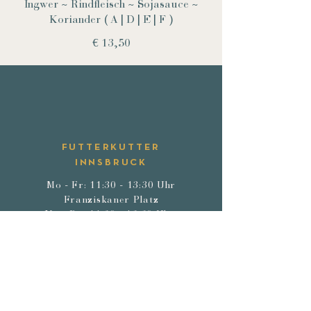
Ingwer ~ Rindfleisch ~ Sojasauce ~
Koriander ( A | D | E | F )
€ 13,50
FUTTERKUTTER
INNSBRUCK
Mo - Fr: 11:30 - 13:30 Uhr
Franziskaner Platz
Mo - Do: 11:30 - 13:30 Uhr
Landhausplatz /
Eduard-Wallnöfer-Platz
loeffel@futterkutter-innsbruck.at
T. +43 677 64002540