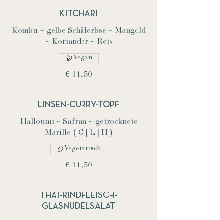
KITCHARI
Kombu ~ gelbe Schälerbse ~ Mangold
~ Koriander ~ Reis
Vegan
€ 11,50
LINSEN-CURRY-TOPF
Halloumi ~ Safran ~ getrocknete
Marille ( G | L | H )
Vegetarisch
€ 11,50
THAI-RINDFLEISCH-
GLASNUDELSALAT