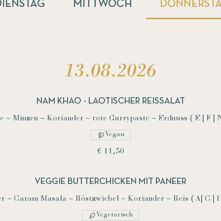
DIENSTAG
MITTWOCH
DONNERST
13.08.2026
NAM KHAO - LAOTISCHER REISSALAT
 ~ Minzen ~ Koriander ~ rote Currypaste ~ Erdnuss ( E | F | N
Vegan
€ 11,50
VEGGIE BUTTERCHICKEN MIT PANEER
r ~ Garam Masala ~ Röstzwiebel ~ Koriander ~ Reis ( A| G | H
Vegetarisch