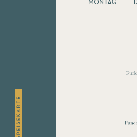
MONTAG
Gurke
S P E I S E K A R T E
Panee