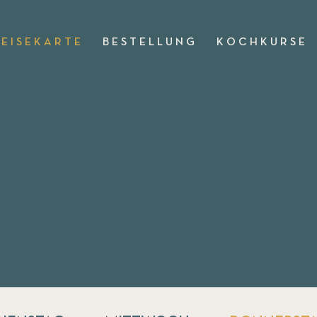
 E I S E K A R T E
B E S T E L L U N G
K O C H K U R S E