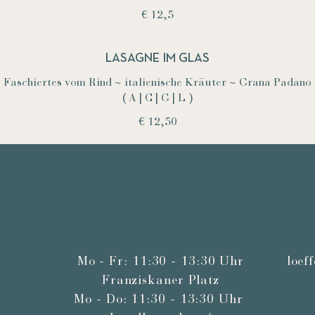
€ 12,5
LASAGNE IM GLAS
Faschiertes vom Rind ~ italienische Kräuter ~ Grana Padano
( A | C | G | L )
€ 12,50
Mo - Fr: 11:30 - 13:30 Uhr
loef
Franziskaner Platz
Mo - Do: 11:30 - 13:30 Uhr