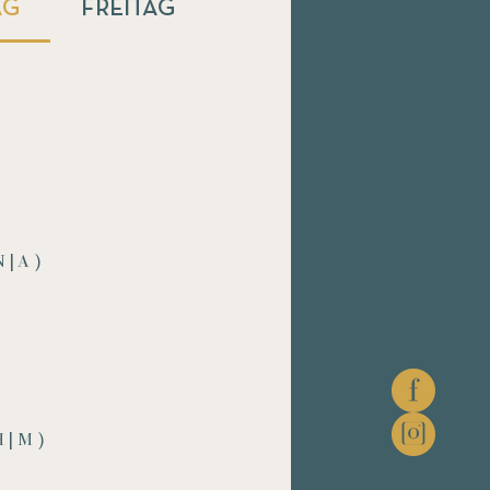
AG
FREITAG
 | A )
 | M )